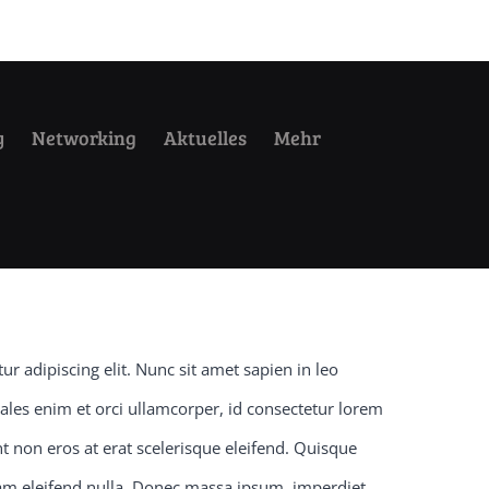
y
Networking
Aktuelles
Mehr
r adipiscing elit. Nunc sit amet sapien in leo
ales enim et orci ullamcorper, id consectetur lorem
 non eros at erat scelerisque eleifend. Quisque
quam eleifend nulla. Donec massa ipsum, imperdiet