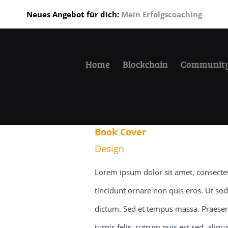
Neues Angebot für dich:
Mein Erfolgscoaching
Home
Blockchain
Communit
Book Cover
Design
Lorem ipsum dolor sit amet, consectetu
tincidunt ornare non quis eros. Ut sod
dictum. Sed et tempus massa. Praesent
turpis felis, rutrum quis est sed, ali